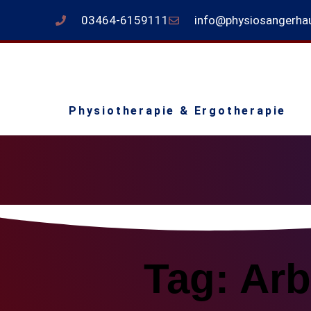
03464-6159111
info@physiosangerha
Physiotherapie & Ergotherapie
Tag: Arb