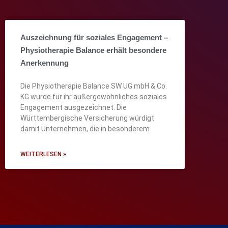
Auszeichnung für soziales Engagement –
Physiotherapie Balance erhält besondere
Anerkennung
Die Physiotherapie Balance SW UG mbH & Co.
KG wurde für ihr außergewöhnliches soziales
Engagement ausgezeichnet. Die
Württembergische Versicherung würdigt
damit Unternehmen, die in besonderem
WEITERLESEN »