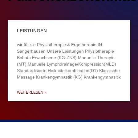
LEISTUNGEN
wir für sie Physiotherapie & Ergotherapie IN
Sangerhausen Unsere Leistungen Physiotherapie
Bobath Erwachsene (KG-ZNS) Manuelle Therapie
(MT) Manuelle Lymphdrainage/Kompression(MLD)
Standardisierte Heilmittelkombination(D1) Klassische
Massage Krankengymnastik (KG) Krankengymnasitik
WEITERLESEN »