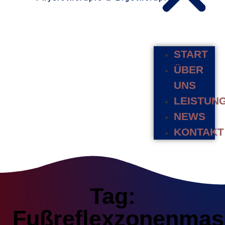
START
ÜBER
UNS
LEISTUN
NEWS
KONTAKT
Tag:
Fußreflexzonenma