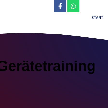
START
Gerätetraining