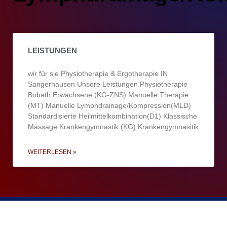
LEISTUNGEN
wir für sie Physiotherapie & Ergotherapie IN
Sangerhausen Unsere Leistungen Physiotherapie
Bobath Erwachsene (KG-ZNS) Manuelle Therapie
(MT) Manuelle Lymphdrainage/Kompression(MLD)
Standardisierte Heilmittelkombination(D1) Klassische
Massage Krankengymnastik (KG) Krankengymnasitik
WEITERLESEN »